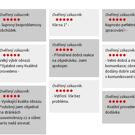
Ověřený zákazník:
Ověřený zákazník:
Ověřený zákazník:
- Suprovy bezproblemovy
Vše na 1* -
Naprosto perfektn
obchůdek.
zpracování ! -
Ověřený zákazník:
Ověřený zákazník:
Ověřený zákazník:
- Přiměřeně dobrá reakce
Velký výběr obrazů
na objednávku. Jsem
- Velmi dobrá a mi
Přijatelné ceny Kvalitně
spokojen.
komunikace; obra
provedeno -
dodány dobře zab
v komunikované 
Ověřený zákazník:
Ověřený zákazník:
- Vstřícní. Vše bez
Ověřený zákazník:
- Vynikající kvalita obrazu.
problému.
Podobný jsem objednal
- Kvalitní proveden
na stránkách
dodávka
luxuxniobrazy.cz a vůbec
se to nedá srovnat.