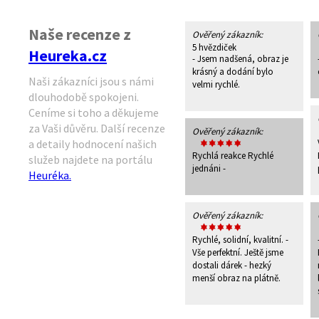
Naše recenze z
Ověřený zákazník:
Heureka.cz
- Jsem nadšená, obraz je
krásný a dodání bylo
Naši zákazníci jsou s námi
velmi rychlé.
dlouhodobě spokojeni.
Ceníme si toho a děkujeme
za Vaši důvěru. Další recenze
Ověřený zákazník:
a detaily hodnocení našich
Rychlá reakce Rychlé
služeb najdete na portálu
jednáni -
Heuréka.
Ověřený zákazník:
Rychlé, solidní, kvalitní. -
Vše perfektní. Ještě jsme
dostali dárek - hezký
menší obraz na plátně.