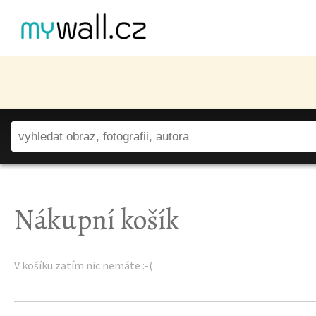
Nákupní košík
V košíku zatím nic nemáte :-(