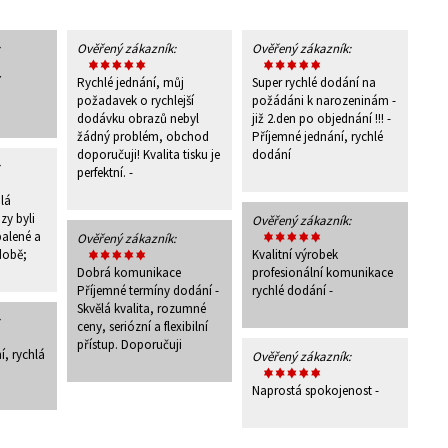
Ověřený zákazník:
Ověřený zákazník:
í
Rychlé jednání, můj
Super rychlé dodání na
požadavek o rychlejší
požádáni k narozeninám -
dodávku obrazů nebyl
již 2.den po objednání !!! -
žádný problém, obchod
Příjemné jednání, rychlé
doporučuji! Kvalita tisku je
dodání
perfektní. -
lá
zy byli
Ověřený zákazník:
alené a
Ověřený zákazník:
době;
Kvalitní výrobek
Dobrá komunikace
profesionální komunikace
Příjemné termíny dodání -
rychlé dodání -
Skvělá kvalita, rozumné
ceny, seriózní a flexibilní
přístup. Doporučuji
í, rychlá
Ověřený zákazník:
Naprostá spokojenost -